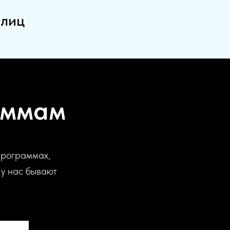
 лиц
аммам
программах,
 у нас бывают