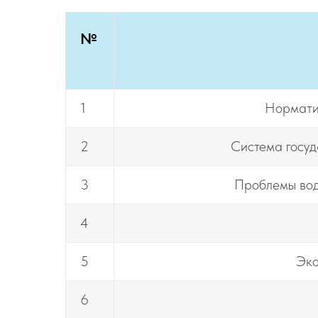
№
1
Нормати
2
Система госуд
3
Проблемы вод
4
5
Эко
6