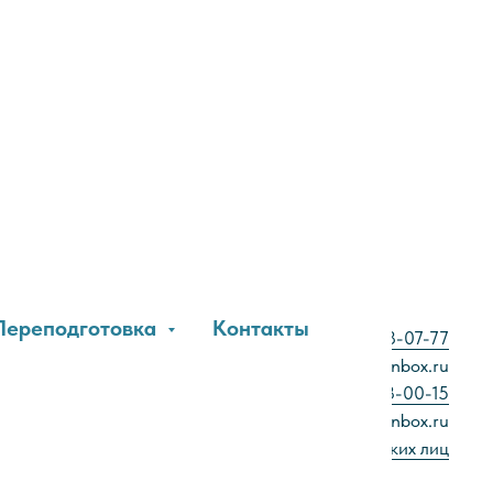
Переподготовка
Контакты
ск, ул. Московская, 17, офис 304 тел.:
8 (912) 358-07-77
sems-orsk@inbox.ru
. Новотроицк, ул.Советская, 97 тел.:
+7 (905) 813-00-15
sems-ntrsk@inbox.ru
Образец заявки для юридических лиц