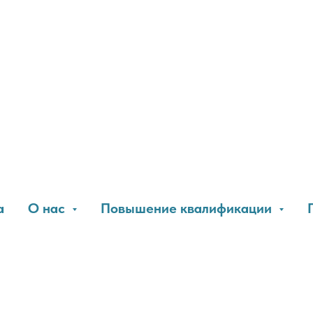
а
О нас
Повышение квалификации
г. Ор
тр «СЭМС»
г